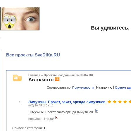
Вы удивитесь,
Все проекты SveDiKa.RU
Главная
»
Проекты, созданные SveDiKa.RU
Авто/мото
Сортировать по:
Популярности
|
Названию
|
Оценке ад
Лимузины. Прокат, заказ, аренда лимузинов.
1.
(0/0) 10 PR:2 CY:10
Лимузины. Прокат заказ аренда лимузинов.
http://best-limo.ru/
Ссылок в категории:
1