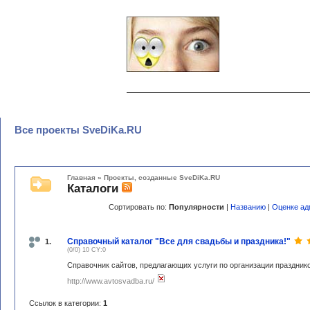
Все проекты SveDiKa.RU
Главная
»
Проекты, созданные SveDiKa.RU
Каталоги
Сортировать по:
Популярности
|
Названию
|
Оценке ад
Справочный каталог "Все для свадьбы и праздника!"
1.
(0/0) 10 CY:0
Справочник сайтов, предлагающих услуги по организации праздник
http://www.avtosvadba.ru/
Ссылок в категории:
1