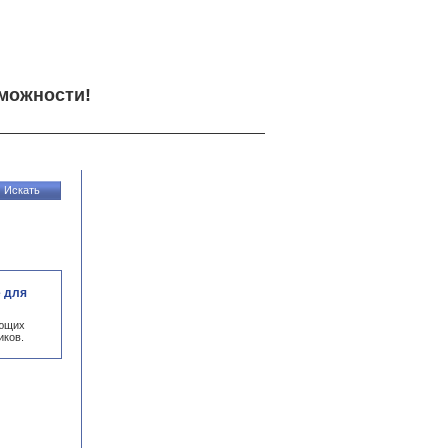
можности!
е для
ающих
иков.