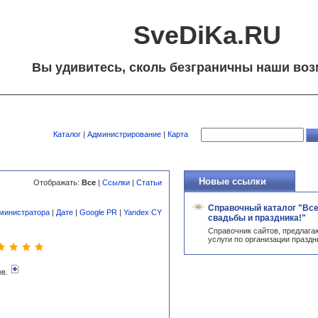
SveDiKa.RU
Вы удивитесь, сколь безграничны наши воз
Каталог
|
Администрирование
|
Карта
Новые ссылки
Отображать:
Все
|
Ссылки
|
Статьи
Справочный каталог "Вс
министратора
|
Дате
|
Google PR
|
Yandex CY
свадьбы и праздника!"
Справочник сайтов, предлаг
услуги по организации праздн
ов.