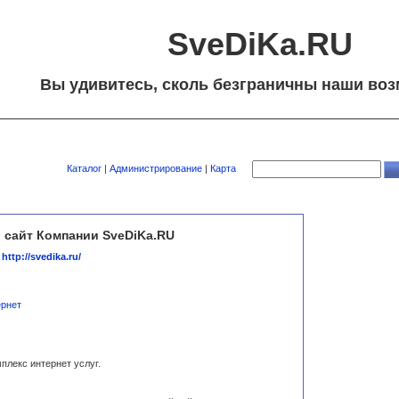
SveDiKa.RU
Вы удивитесь, сколь безграничны наши воз
Каталог
|
Администрирование
|
Карта
 сайт Компании SveDiKa.RU
http://svedika.ru/
ернет
плекс интернет услуг.