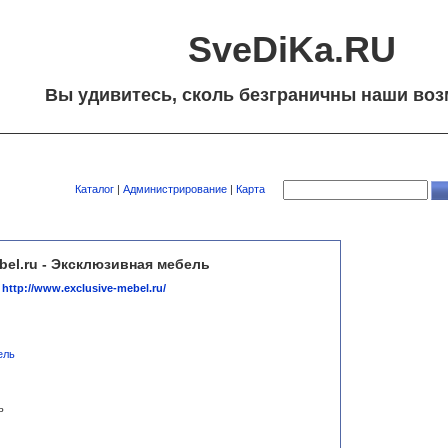
SveDiKa.RU
Вы удивитесь, сколь безграничны наши воз
Каталог
|
Администрирование
|
Карта
bel.ru - Эксклюзивная мебель
http://www.exclusive-mebel.ru/
ель
ь