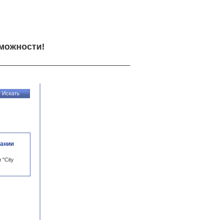
можности!
пании
 "City