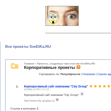
Все проекты SveDiKa.RU
Главная
»
Проекты, созданные при участии SveDiKa.RU
Корпоративные проекты
Сортировать по:
Популярности
|
Названию
|
Оценке ад
Корпоративный сайт компании "City Group"
1.
(0/2560) 10 PR:2 CY:10
Корпоративный сайт компании "City Group".
http://www.city-gruppa.ru/
Ссылок в категории:
1