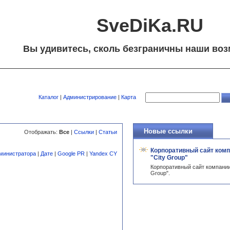
SveDiKa.RU
Вы удивитесь, сколь безграничны наши воз
Каталог
|
Администрирование
|
Карта
Новые ссылки
Отображать:
Все
|
Ссылки
|
Статьи
Корпоративный сайт ком
министратора
|
Дате
|
Google PR
|
Yandex CY
"City Group"
Корпоративный сайт компании
Group".