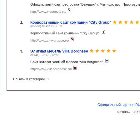
Официальный сайт ресторана "Венеция" г. Мытищи, пос. Пироговс
http://www.r-venezia.ru/
Корпоративный сайт компании "City Group"
2.
(0/2560) 10 PR:2 CY:10
Корпоративный сайт компании "City Group".
http://www.city-gruppa.ru/
Элитная мебель Villa Borghese
3.
(0/441) 10 PR:1 CY:0
Сайт-каталог элитной мебели "Villa Borghese".
http://www.villaborghese.ru/
Ссылок в категории:
3
Официальный партнер RU-
© 2008-2026
S