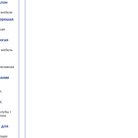
алон
н мебели
Хорошая
шая
рогая
я мебель
клюзивная
пании
и,
г.
клубы г.
йона
е для
ающих