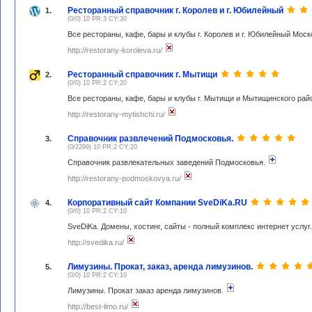
Ресторанный справочник г. Королев и г. Юбилейный
1.
(0/0) 10 PR:3 CY:30
Все рестораны, кафе, бары и клубы г. Королев и г. Юбилейный Моск
http://restorany-koroleva.ru/
Ресторанный справочник г. Мытищи
2.
(0/0) 10 PR:2 CY:20
Все рестораны, кафе, бары и клубы г. Мытищи и Мытищинского рай
http://restorany-mytishchi.ru/
Справочник развлечений Подмосковья.
3.
(0/2299) 10 PR:2 CY:20
Справочник развлекательных заведений Подмосковья.
http://restorany-podmoskovya.ru/
Корпоративный сайт Компании SveDiKa.RU
4.
(0/0) 10 PR:2 CY:10
SveDiKa. Домены, хостинг, сайты - полный комплекс интернет услуг
http://svedika.ru/
Лимузины. Прокат, заказ, аренда лимузинов.
5.
(0/0) 10 PR:2 CY:10
Лимузины. Прокат заказ аренда лимузинов.
http://best-limo.ru/