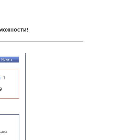
можности!
и
1
9
одажа