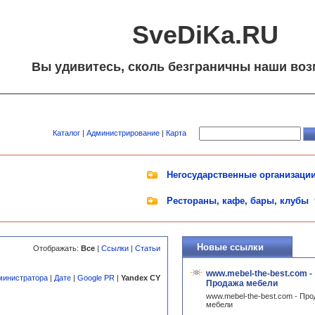
SveDiKa.RU
Вы удивитесь, сколь безграничны наши воз
Каталог
|
Администрирование
|
Карта
Негосударственные организаци
Рестораны, кафе, бары, клубы
Новые ссылки
Отображать:
Все
|
Ссылки
|
Статьи
www.mebel-the-best.com -
министратора
|
Дате
|
Google PR
|
Yandex CY
Продажа мебели
www.mebel-the-best.com - Пр
мебели