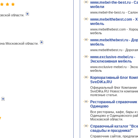
www.mebel-the-best.ru - С
мебели
www.mebel-the-best.ru - Сало
овской области.
www.mebelthebest.com - 
мебель
www.mebelthebest.com - Хоро
мебель
www.mebelthebest.ru - До
она Московской области.
мебель
www.mebelthebest.ru - Дорога
www.exclusive-mebel.ru -
Эксклюзивная мебель
www.exclusive-mebel.ru - Экс
мебель
Корпоративный блог Ком
SveDiKa.RU
Официальный блог Компании
SveDiKa.RU Новости компани
полезные статьи.
.
Ресторанный справочник 
Одинцово
Все рестораны, кафе, бары и 
Одинцово и Одинцовского ра
Московской области.
Справочный каталог "Вс
свадьбы и праздника!"
Справочник сайтов, предлаг