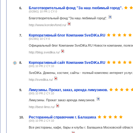
Благотворительный фонд "За наш любимый город".
6.
(0/2841) 10 PR:1 CY:0
Благотворительный фонд "За наш любимый город".
http://www.korolevfond.ru/
Корпоративный блог Компании SveDiKa.RU
7.
(0/2391) 10 CY:0
Официальный блог Компании SveDiKa.RU Новости компании, полез
http://blog.svedika.ru/
Корпоративный сайт Компании SveDiKa.RU
8.
(0/0) 10 PR:2 CY:10
SveDiKa. Домены, хостинг, сайты - полный комплекс интернет услуг
http://svedika.ru/
Лимузины. Прокат, заказ, аренда лимузинов.
9.
(0/0) 10 PR:2 CY:10
Лимузины. Прокат заказ аренда лимузинов.
http://best-limo.ru/
Ресторанный справочник г. Балашиха
10.
(0/0) 10 PR:2 CY:10
Все рестораны, кафе, бары и клубы г. Балашиха Московской област