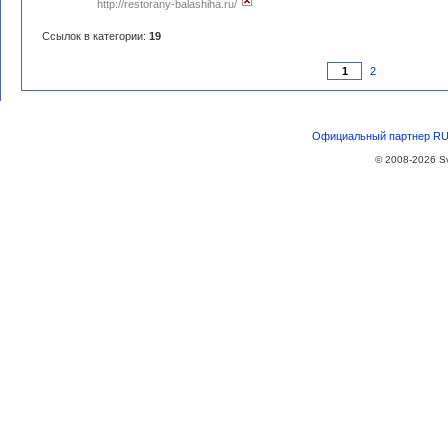
http://restorany-balashiha.ru/
Ссылок в категории:
19
2
Официальный партнер RU-
© 2008-2026
S